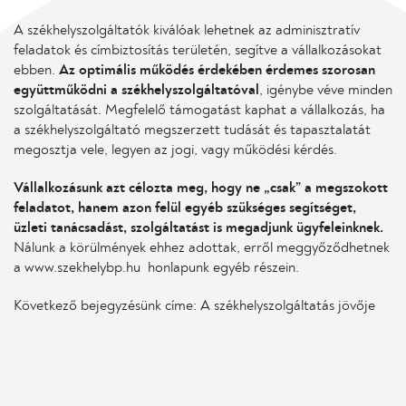
A székhelyszolgáltatók kiválóak lehetnek az adminisztratív
feladatok és címbiztosítás területén, segítve a vállalkozásokat
ebben.
Az optimális működés érdekében érdemes szorosan
együttműködni a székhelyszolgáltatóval
, igénybe véve minden
szolgáltatását. Megfelelő támogatást kaphat a vállalkozás, ha
a székhelyszolgáltató megszerzett tudását és tapasztalatát
megosztja vele, legyen az jogi, vagy működési kérdés.
Vállalkozásunk azt célozta meg, hogy ne „csak” a megszokott
feladatot, hanem azon felül egyéb szükséges segítséget,
üzleti tanácsadást, szolgáltatást is megadjunk ügyfeleinknek.
Nálunk a körülmények ehhez adottak, erről meggyőződhetnek
a
www.szekhelybp.hu
honlapunk egyéb részein.
Következő bejegyzésünk címe: A székhelyszolgáltatás jövője