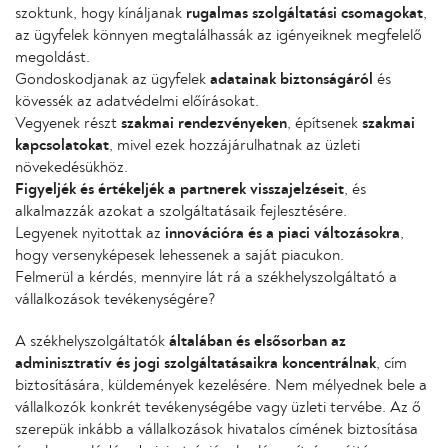
szoktunk, hogy kínáljanak
rugalmas szolgáltatási csomagokat
,
az ügyfelek könnyen megtalálhassák az igényeiknek megfelelő
megoldást.
Gondoskodjanak az ügyfelek
adatainak biztonságáról
és
kövessék az adatvédelmi előírásokat.
Vegyenek részt
szakmai rendezvényeken
, építsenek
szakmai
kapcsolatokat
, mivel ezek hozzájárulhatnak az üzleti
növekedésükhöz.
Figyeljék és értékeljék a partnerek visszajelzéseit
, és
alkalmazzák azokat a szolgáltatásaik fejlesztésére.
Legyenek nyitottak az
innovációra és a piaci változásokra
,
hogy versenyképesek lehessenek a saját piacukon.
Felmerül a kérdés, mennyire lát rá a székhelyszolgáltató a
vállalkozások tevékenységére?
A székhelyszolgáltatók
általában és elsősorban az
adminisztratív és jogi szolgáltatásaikra koncentrálnak
, cím
biztosítására, küldemények kezelésére. Nem mélyednek bele a
vállalkozók konkrét tevékenységébe vagy üzleti tervébe. Az ő
szerepük inkább a vállalkozások hivatalos címének biztosítása