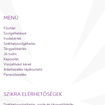
MENÜ
Főoldal
Szolgáltatások
Irodabérlet
Székhelyszolgáltatás
Tárgyalóbérlés
Jó tudni
Kapcsolat
Visszahívást kérek
Adatkezelési tájékoztató
Panaszkezelési
SZIKRA ELÉRHETŐSÉGEK
Székhelyszolgáltatás, iroda-és tárgyalóbérlés