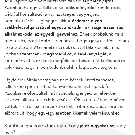
és a kapcsolódó adminisztrációval való segítségnyújtás.
Azonban ha egy vállalkozó speciális igényekkel rendelkezik,
például konzultációra van szüksége, vagy egyedi
adminisztrációs segítségre, akkor
érdemes olyan
székhelyszolgáltatóval együttműködni, aki rugalmasan tud
alkalmazkodni az egyedi igényeihez
. Ennek próbálunk mi is
megfelelni, ezért fontos számunkra, hogy igény esetén tudjunk
tanácsot adni. Már amikor érdeklődővel találkozunk, minél
jobban szeretnénk megismerni őt, a tevékenységét, a
körülményeit, s ezeknek megfelelően beszélik át kolléganőim
velük azt, hogy miben tudunk nekik a legtöbbet segíteni.
Ügyfeleink általánosságban nem kérnek üzleti tanácsot,
jellemzően jogi, esetleg könyvelési igénnyel lépnek fel.
Azonban előfordultak már speciális igények, amelyekben
szívesen álltunk a rendelkezésükre. Ők ezt általában jó néven
vették, s stabil partnereinké váltak, sőt a későbbiek során is
előfordult, hogy egy-egy esetben kikérték véleményünket.
Korábban gondolkoztunk rajta, hogy
jó ez a gyakorlat
, vagy
nem?