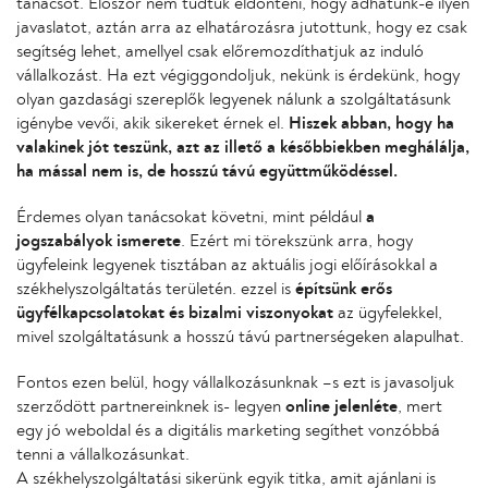
tanácsot. Először nem tudtuk eldönteni, hogy adhatunk-e ilyen
javaslatot, aztán arra az elhatározásra jutottunk, hogy ez csak
segítség lehet, amellyel csak előremozdíthatjuk az induló
vállalkozást. Ha ezt végiggondoljuk, nekünk is érdekünk, hogy
olyan gazdasági szereplők legyenek nálunk a szolgáltatásunk
igénybe vevői, akik sikereket érnek el.
Hiszek abban, hogy ha
valakinek jót teszünk, azt az illető a későbbiekben meghálálja,
ha mással nem is, de hosszú távú együttműködéssel.
Érdemes olyan tanácsokat követni, mint például
a
jogszabályok ismerete
. Ezért mi törekszünk arra, hogy
ügyfeleink legyenek tisztában az aktuális jogi előírásokkal a
székhelyszolgáltatás területén. ezzel is
építsünk erős
ügyfélkapcsolatokat és bizalmi viszonyokat
az ügyfelekkel,
mivel szolgáltatásunk a hosszú távú partnerségeken alapulhat.
Fontos ezen belül, hogy vállalkozásunknak –s ezt is javasoljuk
szerződött partnereinknek is- legyen
online jelenléte
, mert
egy jó weboldal és a digitális marketing segíthet vonzóbbá
tenni a vállalkozásunkat.
A székhelyszolgáltatási sikerünk egyik titka, amit ajánlani is