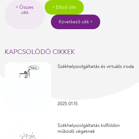
< Összes
< Előző cikk
cikk
Következő cikk >
KAPCSOLÓDÓ CIKKEK
Székhelyszolgáltatás és virtuális iroda
2025.01.15.
Székhelyszolgáltatás külföldön
működő cégeknek