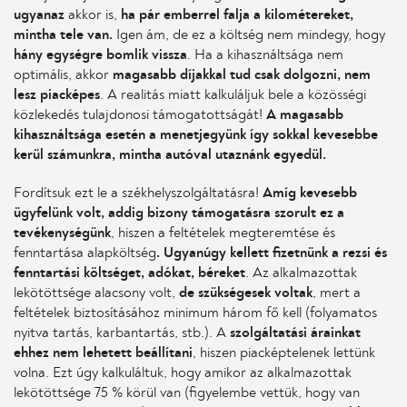
ugyanaz
akkor is,
ha pár emberrel falja a kilométereket,
mintha tele van.
Igen ám, de ez a költség nem mindegy, hogy
hány egységre bomlik vissza
. Ha a kihasználtsága nem
optimális, akkor
magasabb díjakkal tud csak dolgozni, nem
lesz piacképes
. A realitás miatt kalkuláljuk bele a közösségi
közlekedés tulajdonosi támogatottságát!
A magasabb
kihasználtsága esetén a menetjegyünk így sokkal kevesebbe
kerül számunkra, mintha autóval utaznánk egyedül.
Fordítsuk ezt le a székhelyszolgáltatásra!
Amíg kevesebb
ügyfelünk volt, addig bizony támogatásra szorult ez a
tevékenységünk
, hiszen a feltételek megteremtése és
fenntartása alapköltség
. Ugyanúgy kellett fizetnünk a rezsi és
fenntartási költséget, adókat, béreket
. Az alkalmazottak
lekötöttsége alacsony volt,
de szükségesek voltak
, mert a
feltételek biztosításához minimum három fő kell (folyamatos
nyitva tartás, karbantartás, stb.). A
szolgáltatási árainkat
ehhez nem lehetett beállítani
, hiszen piacképtelenek lettünk
volna. Ezt úgy kalkuláltuk, hogy amikor az alkalmazottak
lekötöttsége 75 % körül van (figyelembe vettük, hogy van