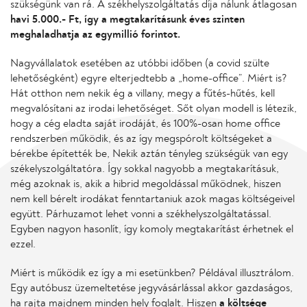
szükségünk van rá. A székhelyszolgáltatás díja nálunk átlagosan
havi 5.000.- Ft,
így a megtakarításunk éves szinten
meghaladhatja az egymillió forintot.
Nagyvállalatok esetében az utóbbi időben (a covid szülte
lehetőségként) egyre elterjedtebb a „home-office”. Miért is?
Hát otthon nem nekik ég a villany, megy a fűtés-hűtés, kell
megvalósítani az irodai lehetőséget. Sőt olyan modell is létezik,
hogy a cég eladta saját irodáját, és 100%-osan home office
rendszerben működik, és az így megspórolt költségeket a
bérekbe építették be, Nekik aztán tényleg szükségük van egy
székelyszolgáltatóra. Így sokkal nagyobb a megtakarításuk,
még azoknak is, akik a hibrid megoldással működnek, hiszen
nem kell bérelt irodákat fenntartaniuk azok magas költségeivel
együtt. Párhuzamot lehet vonni a székhelyszolgáltatással.
Egyben nagyon hasonlít, így komoly megtakarítást érhetnek el
ezzel.
Miért is működik ez így a mi esetünkben? Példával illusztrálom.
Egy autóbusz üzemeltetése jegyvásárlással akkor gazdaságos,
ha rajta majdnem minden hely foglalt. Hiszen
a költsége