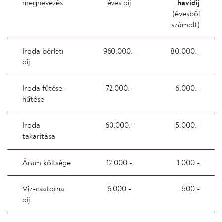
megnevezés
éves díj
havidíj
(évesből
számolt)
Iroda bérleti
960.000.-
80.000.-
díj
Iroda fűtése-
72.000.-
6.000.-
hűtése
Iroda
60.000.-
5.000.-
takarítása
Áram költsége
12.000.-
1.000.-
Víz-csatorna
6.000.-
500.-
díj