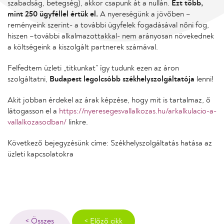
szabadság, betegség), akkor csapunk át a nullán.
Ezt több,
mint 250 ügyféllel értük el.
A nyereségünk a jövőben –
reményeink szerint- a további ügyfelek fogadásával nőni fog,
hiszen –további alkalmazottakkal- nem arányosan növekednek
a költségeink a kiszolgált partnerek számával.
Felfedtem üzleti „titkunkat” így tudunk ezen az áron
szolgáltatni,
Budapest legolcsóbb székhelyszolgáltatója
lenni!
Akit jobban érdekel az árak képzése, hogy mit is tartalmaz, ő
látogasson el a
https://nyeresegesvallalkozas.hu/arkalkulacio-a-
vallalkozasodban/
linkre.
Következő bejegyzésünk címe: Székhelyszolgáltatás hatása az
üzleti kapcsolatokra
< Összes
< Előző cikk