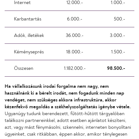
Internet
12.000.-
1.000.-
Karbantartás
6.000.-
500.-
Adók, illetékek
36.000.-
3.000.-
Kéményseprés
18.000.-
1.500.-
Összesen
1.182.000.-
98.500.-
Ha vállalkozásunk irodai forgalma nem nagy, nem
használnánk ki a bérelt irodát, nem fogadunk minden nap
vendéget, nem szükséges akkora infrastruktúra, akkor
kézenfekvő megoldás a székhelyszolgáltatás igénybe vétele.
Ugyanúgy tudunk berendezett, fűtött-hűtött tárgyalóban
találkozni partnereinkkel, adott esetben ajánlatot készíteni,
azt, vagy mást fénymásolni, szkennelni, interneten bonyolítani
ügyeinket, csak ritkábban, éppen akkor, amikor ténylegesen