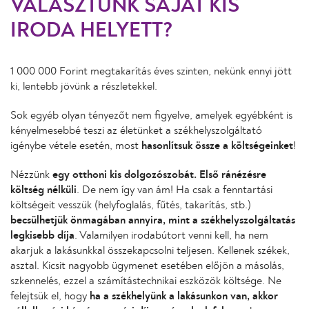
VÁLASZTUNK SAJÁT KIS
IRODA HELYETT?
1 000 000 Forint megtakarítás éves szinten, nekünk ennyi jött
ki, lentebb jövünk a részletekkel.
Sok egyéb olyan tényezőt nem figyelve, amelyek egyébként is
kényelmesebbé teszi az életünket a székhelyszolgáltató
igénybe vétele esetén, most
hasonlítsuk össze a költségeinket
!
Nézzünk
egy otthoni kis dolgozószobát. Első ránézésre
költség nélküli
. De nem így van ám! Ha csak a fenntartási
költségeit vesszük (helyfoglalás, fűtés, takarítás, stb.)
becsülhetjük önmagában annyira, mint a székhelyszolgáltatás
legkisebb díja
. Valamilyen irodabútort venni kell, ha nem
akarjuk a lakásunkkal összekapcsolni teljesen. Kellenek székek,
asztal. Kicsit nagyobb ügymenet esetében előjön a másolás,
szkennelés, ezzel a számítástechnikai eszközök költsége. Ne
felejtsük el, hogy
ha a székhelyünk a lakásunkon van, akkor