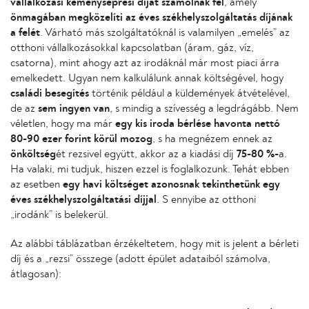
vállalkozási kéményseprési díjat számolnak fel
, amely
önmagában megközelíti az éves székhelyszolgáltatás díjának
a felét
. Várható más szolgáltatóknál is valamilyen „emelés” az
otthoni vállalkozásokkal kapcsolatban (áram, gáz, víz,
csatorna), mint ahogy azt az irodáknál már most piaci árra
emelkedett. Ugyan nem kalkulálunk annak költségével, hogy
családi besegítés
történik például a küldemények átvételével,
de az
sem ingyen van
, s mindig a szívesség a legdrágább. Nem
véletlen, hogy ma már
egy kis iroda bérlése havonta nettó
80-90 ezer forint körül mozog
, s ha megnézem ennek az
önköltség
ét rezsivel együtt, akkor az a kiadási díj
75-80 %-
a.
Ha valaki, mi tudjuk, hiszen ezzel is foglalkozunk. Tehát ebben
az esetben
egy havi költséget azonosnak tekinthetünk egy
éves székhelyszolgáltatási díjjal
. S ennyibe az otthoni
„irodánk” is belekerül.
Az alábbi táblázatban érzékeltetem, hogy mit is jelent a bérleti
díj és a „rezsi” összege (adott épület adataiból számolva,
átlagosan):