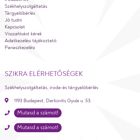
Székhelyszolgáltatás
Tárgyalóbérlés
Jó tudni
Kapcsolat
Visszahívást kérek
Adatkezelési tájékoztató
Panaszkezelési
SZIKRA ELÉRHETŐSÉGEK
Székhelyszolgáltatás, iroda-és tárgyalóbérlés
1193 Budapest, Derkovits Gyula u. 53.
Mutasd a számot!
Mutasd a számot!