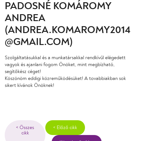
PADOSNÉ KOMÁROMY
ANDREA
(ANDREA.KOMAROMY2014
@GMAIL.COM)
Szolgáltatásukkal és a munkatársakkal rendkívűl elégedett
vagyok és ajanlani fogom Önöket, mint megbízható,
segítőkész céget!
Köszönöm eddigi közreműködésüket! A tovabbiakban sok
sikert kívánok Önöknek!
< Összes
< Előző cikk
cikk