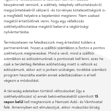
készpénznek vennünk, a székhely, telephely változtatásokról,
megszűntetésekről célszerű -és törvényes kötelezettségünk is-
a megfelelő helyekre a bejelentést megtenni. Nem szabad
magától értetődőnek venni, hogy egy vállalkozás
székhelyváltoztatása magától bekerül a cégbírósági
nyilvántartásba.
Természetesen ne feledkezzünk meg értesítést küldeni a
partnereinknek, hiszen a szállítói számlákon is fontos a pontos
székhelyünk megnevezése. Mind a vevő, mind a szállítói
számlákon az adószámunknak is pontosnak kell lenni, azaz ha
csak a területileg illetékes adóhatóság miatt is változik az
adószámunk, akkor azt is javítani szükséges, továbbá számlázó
program használta esetén annak adatbázisában is el kell
végezni a módosítást.
A társaság adataiban történő változásokat (így a
székhelyváltozást is) annak bekövetkezésétől számított
15
napon belül
kell megtennünk a Nemzeti Adó- és Vámhivatal
felé. Amennyiben ezt elmulasztjuk, akkor mulasztási bírság