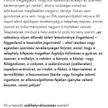
Fontos megjegyezni, hogy sok vállalkozás elfelejti az üzemelő
bérleményeit (pl. raktár), ahol a szükséges iratait az
előírásoknak megfelelően megőrzi, tárolja. Sokan nem
gondolnak arra sem, hogy az IPA szempontjából nézve a 30
napot elérő építőipari tevékenység is telephely-képzés, amivel
viszont az önkormányzatok nagyon is tisztában vannak.
Telephelynek minősül a helyi adókról szóló törvény szerint
„az
adóalany olyan állandó üzleti létesítménye (ingatlana) –
függetlenül a használat jogcímétől -, ahol részben vagy
egészben iparűzési tevékenységet folytat, azzal, hogy a
telephely kifejezés magában foglalja különösen a gyárat, az
üzemet, a műhelyt, a raktárt, a bányát, a kőolaj- vagy
földgázkutat, a vízkutat, a szélerőművet (szélkereket),
napelem-erőművet, az irodát, a fiókot, a képviseletet, a
termőföldet, a hasznosított (bérbe vagy lízingbe adott)
ingatlant, az ellenszolgáltatás fejében igénybe vehető
közutat, vasúti pályát”
Mi a teendő
székhelyváltoztatás
esetén?