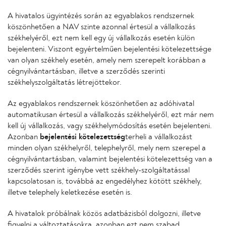
A hivatalos ügyintézés során az egyablakos rendszernek
köszönhetően a NAV szinte azonnal értesül a vállalkozás
székhelyéről, ezt nem kell egy új vállalkozás esetén külön
bejelenteni. Viszont egyértelműen bejelentési kötelezettsége
van olyan székhely esetén, amely nem szerepelt korábban a
cégnyilvántartásban, illetve a szerződés szerinti
székhelyszolgáltatás létrejöttekor.
Az egyablakos rendszernek köszönhetően az adóhivatal
automatikusan értesül a vállalkozás székhelyéről, ezt már nem
kell új vállalkozás, vagy székhelymódosítás esetén bejelenteni.
Azonban
bejelentési kötelezettség
terheli a vállalkozást
minden olyan székhelyről, telephelyről, mely nem szerepel a
cégnyilvántartásban, valamint bejelentési kötelezettség van a
szerződés szerint igénybe vett székhely-szolgáltatással
kapcsolatosan is, továbbá az engedélyhez kötött székhely,
illetve telephely keletkezése esetén is.
A hivatalok próbálnak közös adatbázisból dolgozni, illetve
figyelni a változtatásokra, azonban ezt nem szabad