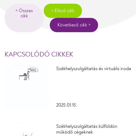
< Összes
< Előző cikk
cikk
Következő cikk >
KAPCSOLÓDÓ CIKKEK
Székhelyszolgáltatás és virtuális iroda
2025.01.15.
Székhelyszolgáltatás külföldön
működő cégeknek