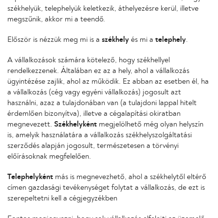
székhelyük, telephelyük keletkezik, áthelyezésre kerül, illetve
megszűnik, akkor mi a teendő.
Először is nézzük meg mi is a
székhely
és mi a
telephely
.
A vállalkozások számára kötelező, hogy székhellyel
rendelkezzenek. Általában ez az a hely, ahol a vállalkozás
ügyintézése zajlik, ahol az működik. Ez abban az esetben él, ha
a vállalkozás (cég vagy egyéni vállalkozás) jogosult azt
használni, azaz a tulajdonában van (a tulajdoni lappal hitelt
érdemlően bizonyítva), illetve a cégalapítási okiratban
megnevezett.
Székhelyként
megjelölhető még olyan helyszín
is, amelyik használatára a vállalkozás székhelyszolgáltatási
szerződés alapján jogosult, természetesen a törvényi
előírásoknak megfelelően.
Telephelyként
más is megnevezhető, ahol a székhelytől eltérő
címen gazdasági tevékenységet folytat a vállalkozás, de ezt is
szerepeltetni kell a cégjegyzékben