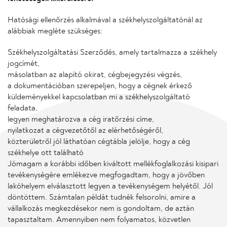
Hatósági ellenőrzés alkalmával a székhelyszolgáltatónál az
alábbiak megléte szükséges:
Székhelyszolgáltatási Szerződés, amely tartalmazza a székhely
jogcímét,
másolatban az alapító okirat, cégbejegyzési végzés,
a dokumentációban szerepeljen, hogy a cégnek érkező
küldeményekkel kapcsolatban mi a székhelyszolgáltató
feladata,
legyen meghatározva a cég iratőrzési címe,
nyilatkozat a cégvezetőtől az elérhetőségéről,
közterületről jól láthatóan cégtábla jelölje, hogy a cég
székhelye ott található
Jómagam a korábbi időben kiváltott mellékfoglalkozási kisipari
tevékenységére emlékezve megfogadtam, hogy a jövőben
lakóhelyem elválasztott legyen a tevékenységem helyétől. Jól
döntöttem. Számtalan példát tudnék felsorolni, amire a
vállalkozás megkezdésekor nem is gondoltam, de aztán
tapasztaltam. Amennyiben nem folyamatos, közvetlen