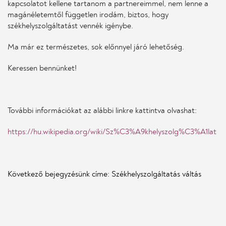
kapcsolatot kellene tartanom a partnereimmel, nem lenne a
magánéletemtől független irodám, biztos, hogy
székhelyszolgáltatást vennék igénybe.
Ma már ez természetes, sok előnnyel járó lehetőség.
Keressen bennünket!
További információkat az alábbi linkre kattintva olvashat:
https://hu.wikipedia.org/wiki/Sz%C3%A9khelyszolg%C3%A1lat
Következő bejegyzésünk címe: Székhelyszolgáltatás váltás