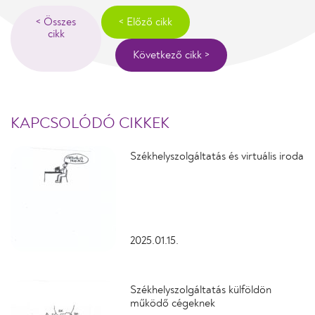
< Összes
< Előző cikk
cikk
Következő cikk >
KAPCSOLÓDÓ CIKKEK
Székhelyszolgáltatás és virtuális iroda
2025.01.15.
Székhelyszolgáltatás külföldön
működő cégeknek