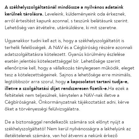
A székhelyszolgáltatónál mindössze a nyilvános adataink
kerülnek tárolásra.
Leveleink, küldeményeink oda érkeznek,
arról értesítést kapunk azonnal, s teszünk belátásunk szerint.
Lehetőség van átvételre, utánküldésre, ki mit szeretne.
Ugyanakkor tudni kell azt is, hogy a székhelyszolgáltatót is
terhelik felelősségek. A NAV és a Cégbíróság részére azonnali
adatszolgáltatásra kötelezett. Gyanús körülmény észlelése
esetén jelentési kötelezettséggel bír. Lehetősége szerint
ellenőriznie kell, hogy a vállalkozás ténylegesen működik, eleget
tesz a kötelezettségeinek. Sajnos a lehetősége erre minimális,
legtöbbször arra szorul, hogy
a kapcsolatot tartani tudja-e,
illetve a szolgáltatási díjat rendszeresen fizetik-e.
Ha ezek a
feltételek nem teljesülnek, kénytelen a NAV-nak illetve a
Cégbíróságnak, Önkormányzatnak tájékoztatást adni, kérve
őket a törvényességi felülvizsgálatra.
De a biztonsággal rendelkezők számára sok előnyt nyújt a
székhelyszolgáltató! Nem kerül nyilvánosságra a lakhelyünk az
illetéktelenek számára, van hol átvenni a nekünk érkező