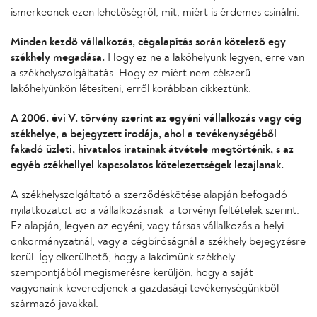
ismerkednek ezen lehetőségről, mit, miért is érdemes csinálni.
Minden kezdő vállalkozás, cégalapítás során kötelező egy
székhely megadása.
Hogy ez ne a lakóhelyünk legyen, erre van
a székhelyszolgáltatás. Hogy ez miért nem célszerű
lakóhelyünkön létesíteni, erről korábban cikkeztünk.
A 2006. évi V. törvény szerint az egyéni vállalkozás vagy cég
székhelye, a bejegyzett irodája, ahol a tevékenységéből
fakadó üzleti, hivatalos iratainak átvétele megtörténik, s az
egyéb székhellyel kapcsolatos kötelezettségek lezajlanak.
A székhelyszolgáltató a szerződéskötése alapján befogadó
nyilatkozatot ad a vállalkozásnak a törvényi feltételek szerint.
Ez alapján, legyen az egyéni, vagy társas vállalkozás a helyi
önkormányzatnál, vagy a cégbíróságnál a székhely bejegyzésre
kerül. Így elkerülhető, hogy a lakcímünk székhely
szempontjából megismerésre kerüljön, hogy a saját
vagyonaink keveredjenek a gazdasági tevékenységünkből
származó javakkal.