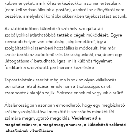
küldeményeket, amikről az érkezésükkor azonnal értesülünk
(nem kell sorban állnunk a postán), azokról az előnyökről nem
beszélve, amelyekről korábbi cikkeinkben tájékoztatást adtunk.
Az utóbbi időben különböző székhely-szolgáltatási
szabályokkal átláthatóbbá tették a cégek működését. Egyre
kevesebb helyen van lehetőség „cégtemetőre”, így a
szolgáltatókkal szembeni hozzáállás is módosult. Ma már
szinte baráti az adóellenőrzés társaságunknál, majdnem egy
„látogatásnak” betudható. Igaz, mi is különös figyelmet
fordítunk a szerződött partnereink kezelésére.
Tapasztalataink szerint még ma is sok az olyan vállalkozás
beindítása, átruházása, amely nem a tisztességes üzleti
szempontok alapján zajlik. Sokszor ennek mi vagyunk a szűrői.
Általánosságban azonban elmondható, hogy egy megbízható
székhelyszolgáltatóval megkötött szerződés mindkét fél
számára megnyugtató megoldás.
Védelmet ad a
magánéletünkre, a magánvagyonunkra, a különböző zaklatási
lehetőségek kikerülésére.