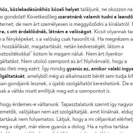
höz, közlekedésünkhöz közeli helyet
találjunk, ne okozzon n
kus gondolat! Következőleg
szeretnénk valamit tudni a leendő
Internet, de nem árt személyesen is meggyőződni a kínálatról. 
re, s ott érdeklődnék, látnám a valóságot
. Kicsit olyannak t
m a fényképeket, s a valóság csak hasonlít rá. Ha megnézem
k hozzáállását, magatartását, netán kedvességét, látom a
biztosítékokkal” kötöm le magam náluk. Nem árt ilyenkor
olgáltatást. Nem utolsó szempont az ár! Nyilvánvaló, hogy a
ás illeti meg ezért. Így mindig
gyanús az, amikor valaki ingy
olgáltatását
, amelyből még az alkalmazott bérét sem tudja kif
san gondjaink lesznek, s újabb szolgáltatót kereshetünk. De e
ak a váltás miatt említjük meg ezt a szempontot is.
, hogy érdemes-e váltanunk. Tapasztalatunk szerint így nagyo
emetők, valójában nem azt szolgáltatják, amit kínálnak, eldu
artásuk nem folyamatos. Látjuk, hogy a mi céljainkat elérhet
meg a céget, már eleve gyanús a dolog. Ha a nyitva tartása