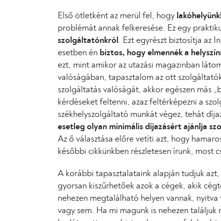
Első ötletként az merül fel, hogy
lakóhelyünk
problémát annak felkeresése. Ez egy prakti
szolgáltatónkról
. Ezt egyrészt biztosítja az 
esetben én
biztos, hogy elmennék a helyszín
ezt, mint amikor az utazási magazinban láto
valóságában, tapasztalom az ott szolgáltató
szolgáltatás valóságát, akkor egészen más „
kérdéseket feltenni, azaz feltérképezni a sz
székhelyszolgáltató munkát végez, tehát díjaz
esetleg olyan minimális díjazásért ajánlja sz
Az ő választása előre vetíti azt, hogy hamaro
későbbi cikkünkben részletesen írunk, most cs
A korábbi tapasztalataink alapján tudjuk azt
gyorsan kiszűrhetőek azok a cégek, akik cégt
nehezen megtalálható helyen vannak, nyitva t
vagy sem. Ha mi magunk is nehezen találjuk 