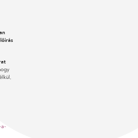
an
lőírás
rat
hogy
lkül,
-a-