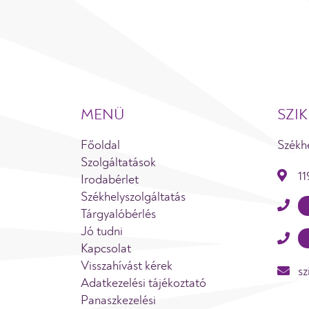
MENÜ
SZI
Főoldal
Székhe
Szolgáltatások
11
Irodabérlet
Székhelyszolgáltatás
Tárgyalóbérlés
Jó tudni
Kapcsolat
Visszahívást kérek
sz
Adatkezelési tájékoztató
Panaszkezelési