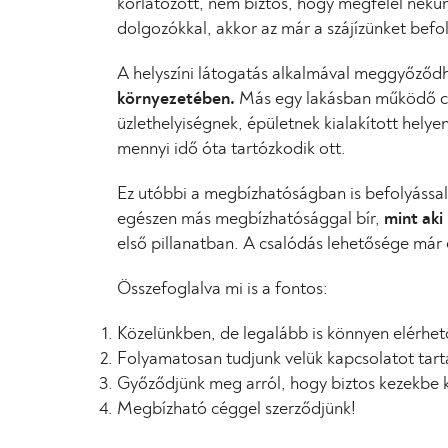
korlátozott, nem biztos, hogy megfelel nekün
dolgozókkal, akkor az már a szájízünket befol
A helyszíni látogatás alkalmával meggyőződ
környezetében.
Más egy lakásban működő cég
üzlethelyiségnek, épületnek kialakított hely
mennyi idő óta tartózkodik ott.
Ez utóbbi a megbízhatóságban is befolyással 
egészen más megbízhatósággal bír,
mint aki
első pillanatban. A csalódás lehetősége már 
Összefoglalva mi is a fontos:
Közelünkben, de legalább is könnyen elérhet
Folyamatosan tudjunk velük kapcsolatot tart
Győződjünk meg arról, hogy biztos kezekbe 
Megbízható céggel szerződjünk!