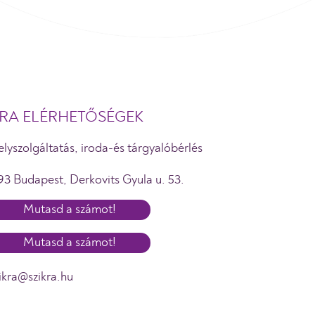
KRA ELÉRHETŐSÉGEK
lyszolgáltatás, iroda-és tárgyalóbérlés
93 Budapest, Derkovits Gyula u. 53.
Mutasd a számot!
Mutasd a számot!
ikra@szikra.hu