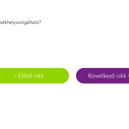
székhelyszolgáltató?
< Előző cikk
Következő cikk 