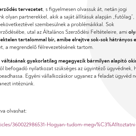
zerződés tervezetet
, s figyelmesen olvassuk át, netán jogi
 olyan partnerekkel, akik a saját állításuk alapján „futólag”,
bekövetkeztével szembesülnek a problémáikkal. Sok
erződésébe, utal az Általános Szerződési Feltételeire, ami
oly
dektelen tartalommal bír, amibe elrejtve sok-sok hátrányos e
et, a megrendelő félrevezetésének tartom.
s váltásának gyakorlatilag megegyezik bármilyen alapító oki
ótól befogadó nyilatkozat szükséges az ügyintéző ügyvédnek, 
beadhassa. Egyéni vállalkozáskor ugyanez a feladat ügyvéd né
anezt intéznünk.
tva olvashat:
articles/360022986531-Hogyan-tudom-megv%C3%A1ltoztatni