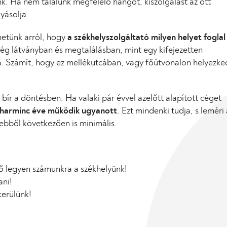
k. Ha nem találunk megfelelő hangot, kiszolgálást az ott
yásolja.
hetünk arról, hogy
a székhelyszolgáltató milyen helyet foglal 
 látványban és megtalálásban, mint egy kifejezetten
en. Számít, hogy ez mellékutcában, vagy főútvonalon helyezked
bír a döntésben. Ha valaki pár évvel azelőtt alapított céget
 harminc éve működik ugyanott
. Ezt mindenki tudja, s leméri 
ebből következően is minimális.
ő legyen számunkra a székhelyünk!
ani!
kerülünk!