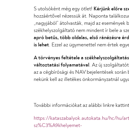
S utolsóként még egy ötlet!
Kérjünk előre s
hozzáértővel nézessük át. Naponta találkozunk
„nagyjából” átolvasták, majd az események 
székhelyszolgáltató nem mindent ír bele a sz
apró betűs, több oldalas, első ránézésre ér
is lehet
. Ezzel az ügymenettel nem értek egy
A törvényes feltétele a székhelyszolgáltatá
változtatási folyamatával
. Az új szolgáltat
az a cégbírósági és NAV bejelentések során 
nekünk kell az illetékes önkormányzatnál ugy
További információkat az alábbi linkre kattin
https://kataszabalyok.autokata.hu/hc/hu/
sz%C3%A9khelyemet-