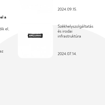
2024.09.15.
el a
Székhelyszolgáltatás
ik el,
és irodai
infrastruktúra
az
2024.07.14.