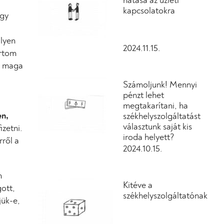
hatása az üzleti
kapcsolatokra
agy
Ilyen
2024.11.15.
artom
 a maga
Számoljunk! Mennyi
pénzt lehet
megtakarítani, ha
en,
székhelyszolgáltatást
választunk saját kis
izetni.
iroda helyett?
rről a
2024.10.15.
n
Kitéve a
gott,
székhelyszolgáltatónak
jük-e,