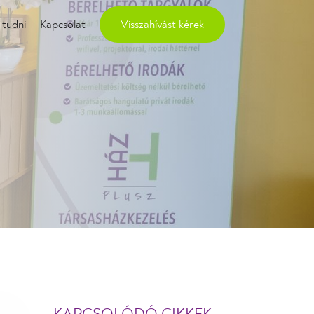
 tudni
Kapcsolat
Visszahívást kérek