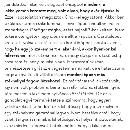
jóindulatból, akár vélt elégedetlenségből
mindenki a
lakhelyemen keresett meg, volt olyan, hogy akár éjszaka is
.
Ezzel kapcsolatban megosztok Önökkel egy sztorit. Akkoriban
lakókocsiztam a családommal, s mivel éppen indultam volna
szabadságra Görögországba, ezért hajnali 3-kor keltem. Nem
sokára csengettek, egy idős néni állt a kapuban. Csaptelepet
szeretett volna kicseréltetni, s a korai időpont indoka az volt,
hogy
ha egy jó szakembert el akar érni, akkor ilyenkor kell
felkeresnie
, mert utána már az elmegy dolgozni, s késő estig
haza sem ér, annyi munkája van. Hazatérésünk után
természetesen grátisz elvégeztem a munkát, de elhatároztam,
hogy a következő vállalkozásom
mindenképpen más
székhellyel fogom létrehozni
. Ez már társas vállalkozás volt,
így nem volt probléma, bár a hozzáférhető adatokban így is
sérelmezem a lakcímem nyilvános közzétételét. De ez a
gondolat egyértelművé tette a számomra, hogy egyéni
vállalkozóként „ajándék” ez a lehetőség, hogy a székhelyem
egy székhelyszolgáltatónál legyen. Nem beszélve arról, hogy
üzleti tárgyalásaimnak is lehetőséget és helyszínt biztosítanak,
azaz mindent lebonyolíthatok anélkül, hogy a lakásomon