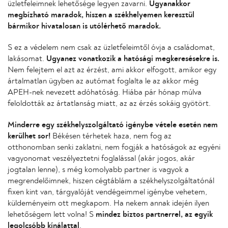
üzletfeleimnek lehetősége legyen zavarni.
Ugyanakkor
megbízható maradok, hiszen a székhelyemen keresztül
bármikor hivatalosan is utólérhető maradok.
S ez a védelem nem csak az üzletfeleimtől óvja a családomat,
lakásomat.
Ugyanez vonatkozik a hatósági megkeresésekre is.
Nem felejtem el azt az érzést, ami akkor elfogott, amikor egy
ártalmatlan ügyben az autómat foglalta le az akkor még
APEH-nek nevezett adóhatóság. Hiába pár hónap múlva
feloldották az ártatlanság miatt, az az érzés sokáig gyötört.
Minderre egy székhelyszolgáltató igénybe vétele esetén nem
kerülhet sor!
Békésen térhetek haza, nem fog az
otthonomban senki zaklatni, nem fogják a hatóságok az egyéni
vagyonomat veszélyeztetni foglalással (akár jogos, akár
jogtalan lenne), s még komolyabb partner is vagyok a
megrendelőimnek, hiszen cégtáblám a székhelyszolgáltatónál
fixen kint van, tárgyalóját vendégeimmel igénybe vehetem,
küldeményeim ott megkapom. Ha nekem annak idején ilyen
lehetőségem lett volna! S
mindez biztos partnerrel, az egyik
legolcsóbb kínálattal
.