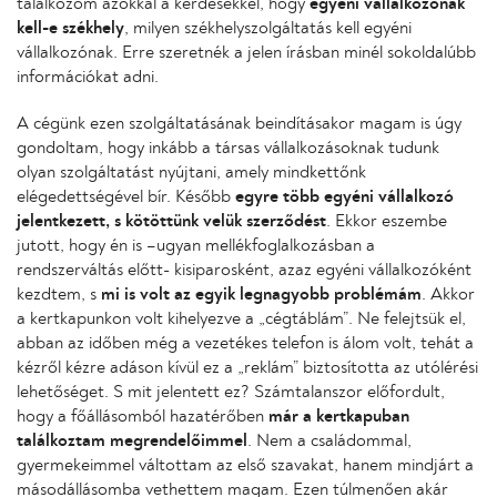
találkozom azokkal a kérdésekkel, hogy
egyéni vállalkozónak
kell-e székhely
, milyen székhelyszolgáltatás kell egyéni
vállalkozónak. Erre szeretnék a jelen írásban minél sokoldalúbb
információkat adni.
A cégünk ezen szolgáltatásának beindításakor magam is úgy
gondoltam, hogy inkább a társas vállalkozásoknak tudunk
olyan szolgáltatást nyújtani, amely mindkettőnk
elégedettségével bír. Később
egyre több egyéni vállalkozó
jelentkezett, s kötöttünk velük szerződést
. Ekkor eszembe
jutott, hogy én is –ugyan mellékfoglalkozásban a
rendszerváltás előtt- kisiparosként, azaz egyéni vállalkozóként
kezdtem, s
mi is volt az egyik legnagyobb problémám
. Akkor
a kertkapunkon volt kihelyezve a „cégtáblám”. Ne felejtsük el,
abban az időben még a vezetékes telefon is álom volt, tehát a
kézről kézre adáson kívül ez a „reklám” biztosította az utólérési
lehetőséget. S mit jelentett ez? Számtalanszor előfordult,
hogy a főállásomból hazatérőben
már a kertkapuban
találkoztam megrendelőimmel
. Nem a családommal,
gyermekeimmel váltottam az első szavakat, hanem mindjárt a
másodállásomba vethettem magam. Ezen túlmenően akár