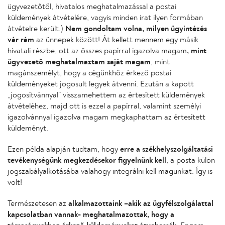
ügyvezetőtől, hivatalos meghatalmazással a postai
küldemények átvételére, vagyis minden irat ilyen formában
átvételre került.)
Nem gondoltam volna, milyen ügyintézés
vár rám
az ünnepek között! Át kellett mennem egy másik
hivatali részbe, ott az összes papírral igazolva magam
, mint
ügyvezető meghatalmaztam saját magam
, mint
magánszemélyt, hogy a cégünkhöz érkező postai
küldeményeket jogosult legyek átvenni. Ezután a kapott
„jogosítvánnyal” visszamehettem az értesített küldemények
átvételéhez, majd ott is ezzel a papírral, valamint személyi
igazolvánnyal igazolva magam megkaphattam az értesített
küldeményt.
Ezen példa alapján tudtam, hogy
erre a székhelyszolgáltatási
tevékenységünk megkezdésekor figyelnünk kell
, a posta külön
jogszabályalkotásába valahogy integrálni kell magunkat. Így is
volt!
Természetesen az
alkalmazottaink –akik az ügyfélszolgálattal
kapcsolatban vannak- meghatalmazottak, hogy a