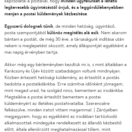
kapcsolatai a postával, hogy
minden ügyfelünket a lehető
legkevesebb ügyintézéstől óvjuk, és a leggördülékenyebben
menjen a postai küldemények kézbesítése
.
Egyszerű dolognak tűnik
, de minden hatóság, ügyintéző,
posta szempontjából
különös megítélés alá esik
. Nem akarom
bántani a postát, de még 30 éve, a társaságunk indítása után
nekem is meglepetést okozott, amely álláspontját egyébként a
mai napig érvényben tartja.
Akkor még egy bérleményben kezdtük mi is, s mint általában a
Karácsony és Újév között szabadságon voltunk mindnyájan.
Közben érkezett hatósági küldemény, az értesítőt a postás
bedobta a postaládánkba. Erre számítva időnként jómagam,
mint magad urad, ha szolgád nincs, bementem az irodánkba.
Megtalálva a postai értesítőt bementem a postai
küldeményért az illetékes postahivatalba. Szerencsére
felkészülve, minden iratot vittem magammal. ( Zárójelben
megjegyzem, hogy az egyébként az irodában tartózkodó
alkalmazottak mindegyike rendelkezett az állandó kézbesítő
előtt, általa ellenőrzött meghatalmazással tőlem, mint