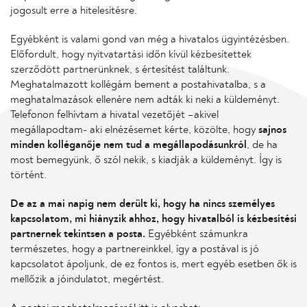
jogosult erre a hitelesítésre.
Egyébként is valami gond van még a hivatalos ügyintézésben.
Előfordult, hogy nyitvatartási időn kívül kézbesítettek
szerződött partnerünknek, s értesítést találtunk.
Meghatalmazott kollégám bement a postahivatalba, s a
meghatalmazások ellenére nem adták ki neki a küldeményt.
Telefonon felhívtam a hivatal vezetőjét –akivel
megállapodtam- aki elnézésemet kérte, közölte, hogy
sajnos
minden kolléganője nem tud a megállapodásunkról
, de ha
most bemegyünk, ő szól nekik, s kiadják a küldeményt. Így is
történt.
De az a mai napig nem derült ki, hogy ha nincs személyes
kapcsolatom, mi hiányzik ahhoz, hogy hivatalból is kézbesítési
partnernek tekintsen a posta.
Egyébként számunkra
természetes, hogy a partnereinkkel, így a postával is jó
kapcsolatot ápoljunk, de ez fontos is, mert egyéb esetben ők is
mellőzik a jóindulatot, megértést.