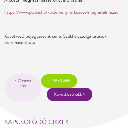
A postai meghatalmazásról itt is olvashat:
https://www.posta.hu/kuldemeny_erkezese/meghatalmazas
Következő bejegyzésünk címe: Székhelyszolgáltatások
összehasonlítása
< Összes
< Előző cikk
cikk
Következő cikk >
KAPCSOLÓDÓ CIKKEK