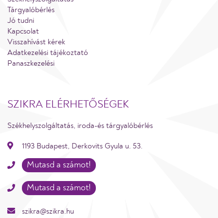
Tárgyalóbérlés
Jó tudni
Kapcsolat
Visszahívást kérek
Adatkezelési tájékoztató
Panaszkezelési
SZIKRA ELÉRHETŐSÉGEK
Székhelyszolgáltatás, iroda-és tárgyalóbérlés
1193 Budapest, Derkovits Gyula u. 53.
Mutasd a számot!
Mutasd a számot!
szikra@szikra.hu