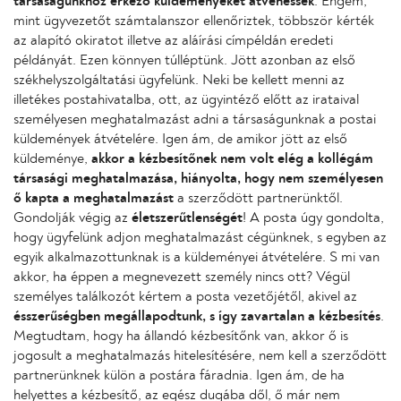
társaságunkhoz érkező küldeményeket átvehessék
. Engem,
mint ügyvezetőt számtalanszor ellenőriztek, többször kérték
az alapító okiratot illetve az aláírási címpéldán eredeti
példányát. Ezen könnyen túlléptünk. Jött azonban az első
székhelyszolgáltatási ügyfelünk. Neki be kellett menni az
illetékes postahivatalba, ott, az ügyintéző előtt az irataival
személyesen meghatalmazást adni a társaságunknak a postai
küldemények átvételére. Igen ám, de amikor jött az első
küldeménye,
akkor a kézbesítőnek nem volt elég a kollégám
társasági meghatalmazása, hiányolta, hogy nem személyesen
ő kapta a meghatalmazást
a szerződött partnerünktől.
Gondolják végig az
életszerűtlenségét
! A posta úgy gondolta,
hogy ügyfelünk adjon meghatalmazást cégünknek, s egyben az
egyik alkalmazottunknak is a küldeményei átvételére. S mi van
akkor, ha éppen a megnevezett személy nincs ott? Végül
személyes találkozót kértem a posta vezetőjétől, akivel az
ésszerűségben megállapodtunk, s így zavartalan a kézbesítés
.
Megtudtam, hogy ha állandó kézbesítőnk van, akkor ő is
jogosult a meghatalmazás hitelesítésére, nem kell a szerződött
partnerünknek külön a postára fáradnia. Igen ám, de ha
helyettes a kézbesítő, az egész dugába dől, ő már nem