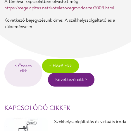
A témával kapcsolatban olvashat még:
https://cegalapitas.net/kotelezocegmodositas2008.html
Következő bejegyzésünk címe: A székhelyszolgáltató és a
küldeményeim
< Összes
< Előző cikk
cikk
Következő cikk >
KAPCSOLÓDÓ CIKKEK
Székhelyszolgáltatás és virtuális iroda