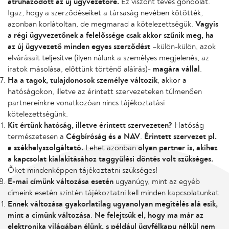
átruházódott az új ügyvezetőre.
Ez viszont téves gondolat.
Igaz, hogy a szerződéseiket a társaság nevében kötötték,
azonban korlátoltan, de megmarad a kötelezettségük.
Vagyis
a régi ügyvezetőnek a felelőssége csak akkor szűnik meg, ha
az új ügyvezető minden egyes szerződést
–külön-külön, azok
elvárásait teljesítve (ilyen nálunk a személyes megjelenés, az
iratok másolása, előttünk történő aláírás)-
magára vállal
.
Ha a tagok, tulajdonosok személye változik
, akkor a
hatóságokon, illetve az érintett szervezeteken túlmenően
partnereinkre vonatkozóan nincs tájékoztatási
kötelezettségünk.
Kit értünk hatóság, illetve érintett szervezeten?
Hatóság
természetesen a
Cégbíróság és a NAV
.
Érintett szervezet pl.
a székhelyszolgáltató.
Lehet azonban
olyan partner is, akihez
a kapcsolat kialakításához taggyűlési döntés volt szükséges.
Őket mindenképpen tájékoztatni szükséges!
E-mai címünk változása esetén
ugyanúgy, mint az egyéb
címeink esetén szintén tájékoztatni kell minden kapcsolatunkat.
Ennek változása gyakorlatilag ugyanolyan megítélés alá esik,
mint a címünk változása
.
Ne felejtsük el, hogy ma már az
elektronika világában élünk, s például ügyfélkapu nélkül nem