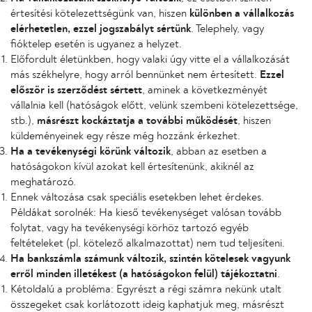
értesítési kötelezettségünk van, hiszen
különben a vállalkozás
elérhetetlen, ezzel jogszabályt sértünk
. Telephely, vagy
fióktelep esetén is ugyanez a helyzet.
Előfordult életünkben, hogy valaki úgy vitte el a vállalkozását
más székhelyre, hogy arról bennünket nem értesített.
Ezzel
először is szerződést sértett
, aminek a következményét
vállalnia kell (hatóságok előtt, velünk szembeni kötelezettsége,
stb.),
másrészt kockáztatja a további működését
, hiszen
küldeményeinek egy része még hozzánk érkezhet.
Ha a tevékenységi körünk változik
, abban az esetben a
hatóságokon kívül azokat kell értesítenünk, akiknél az
meghatározó.
Ennek változása csak speciális esetekben lehet érdekes.
Példákat sorolnék: Ha kieső tevékenységet valósan tovább
folytat, vagy ha tevékenységi körhöz tartozó egyéb
feltételeket (pl. kötelező alkalmazottat) nem tud teljesíteni.
Ha bankszámla számunk változik, szintén kötelesek vagyunk
erről minden illetékest (a hatóságokon felül) tájékoztatni
.
Kétoldalú a probléma: Egyrészt a régi számra nekünk utalt
összegeket csak korlátozott ideig kaphatjuk meg, másrészt