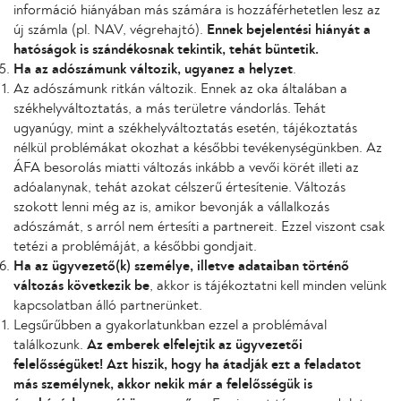
információ hiányában más számára is hozzáférhetetlen lesz az
új számla (pl. NAV, végrehajtó).
Ennek bejelentési hiányát a
hatóságok is szándékosnak tekintik, tehát büntetik.
Ha az adószámunk változik, ugyanez a helyzet
.
Az adószámunk ritkán változik. Ennek az oka általában a
székhelyváltoztatás, a más területre vándorlás. Tehát
ugyanúgy, mint a székhelyváltoztatás esetén, tájékoztatás
nélkül problémákat okozhat a későbbi tevékenységünkben. Az
ÁFA besorolás miatti változás inkább a vevői körét illeti az
adóalanynak, tehát azokat célszerű értesítenie. Változás
szokott lenni még az is, amikor bevonják a vállalkozás
adószámát, s arról nem értesíti a partnereit. Ezzel viszont csak
tetézi a problémáját, a későbbi gondjait.
Ha az ügyvezető(k) személye, illetve adataiban történő
változás következik be
, akkor is tájékoztatni kell minden velünk
kapcsolatban álló partnerünket.
Legsűrűbben a gyakorlatunkban ezzel a problémával
találkozunk.
Az emberek elfelejtik az ügyvezetői
felelősségüket! Azt hiszik, hogy ha átadják ezt a feladatot
más személynek, akkor nekik már a felelősségük is