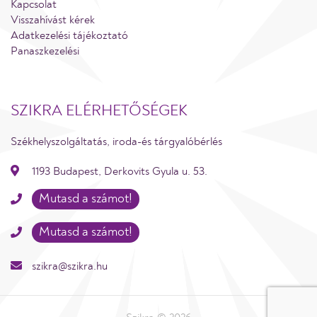
Kapcsolat
Visszahívást kérek
Adatkezelési tájékoztató
Panaszkezelési
SZIKRA ELÉRHETŐSÉGEK
Székhelyszolgáltatás, iroda-és tárgyalóbérlés
1193 Budapest, Derkovits Gyula u. 53.
Mutasd a számot!
Mutasd a számot!
szikra@szikra.hu