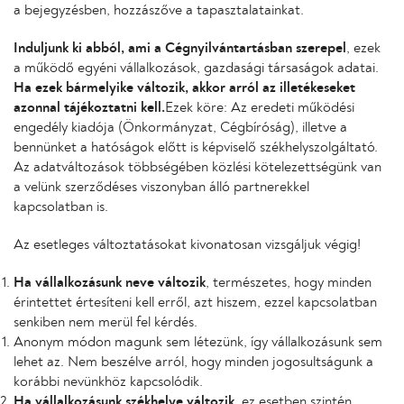
a bejegyzésben, hozzászőve a tapasztalatainkat.
Induljunk ki abból, ami a Cégnyilvántartásban szerepel
, ezek
a működő egyéni vállalkozások, gazdasági társaságok adatai.
Ha ezek bármelyike változik, akkor arról az illetékeseket
azonnal tájékoztatni kell.
Ezek köre: Az eredeti működési
engedély kiadója (Önkormányzat, Cégbíróság), illetve a
bennünket a hatóságok előtt is képviselő székhelyszolgáltató.
Az adatváltozások többségében közlési kötelezettségünk van
a velünk szerződéses viszonyban álló partnerekkel
kapcsolatban is.
Az esetleges változtatásokat kivonatosan vizsgáljuk végig!
Ha vállalkozásunk neve változik
, természetes, hogy minden
érintettet értesíteni kell erről, azt hiszem, ezzel kapcsolatban
senkiben nem merül fel kérdés.
Anonym módon magunk sem létezünk, így vállalkozásunk sem
lehet az. Nem beszélve arról, hogy minden jogosultságunk a
korábbi nevünkhöz kapcsolódik.
Ha vállalkozásunk székhelye változik
, ez esetben szintén