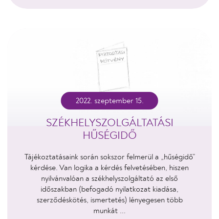
2022. szeptember 15.
SZÉKHELYSZOLGÁLTATÁSI
HŰSÉGIDŐ
Tájékoztatásaink során sokszor felmerül a „hűségidő”
kérdése. Van logika a kérdés felvetésében, hiszen
nyilvánvalóan a székhelyszolgáltató az első
időszakban (befogadó nyilatkozat kiadása,
szerződéskötés, ismertetés) lényegesen több
munkát ...