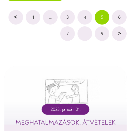
<
1
…
3
4
5
6
>
7
…
9
2023. január 01.
MEGHATALMAZÁSOK, ÁTVÉTELEK