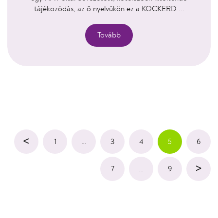
tájékozódás, az ő nyelvükön ez a KOCKERD ...
Tovább
<
1
…
3
4
5
6
>
7
…
9