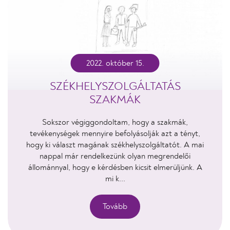
2022. október 15.
SZÉKHELYSZOLGÁLTATÁS
SZAKMÁK
Sokszor végiggondoltam, hogy a szakmák,
tevékenységek mennyire befolyásolják azt a tényt,
hogy ki választ magának székhelyszolgáltatót. A mai
nappal már rendelkezünk olyan megrendelői
állománnyal, hogy e kérdésben kicsit elmerüljünk. A
mi k...
Tovább